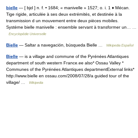
bielle
— [ bjɛl ] n. f. • 1684; « manivelle » 1527; o. i. 1 ♦ Mécan.
Tige rigide, articulée à ses deux extrémités, et destinée à la
transmission d un mouvement entre deux pièces mobiles.
Système bielle manivelle : ensemble servant à transformer un… …
Encyclopédie Universelle
Bielle
— Saltar a navegación, búsqueda Bielle …
Wikipedia Español
Bielle
— is a village and commune of the Pyrénées Atlantiques
department of south western France.ee also* Ossau Valley *
Communes of the Pyrénées Atlantiques departmentExternal links*
http://www.bielle en ossau.com/2008/07/28/a guided tour of the
village/ …
Wikipedia