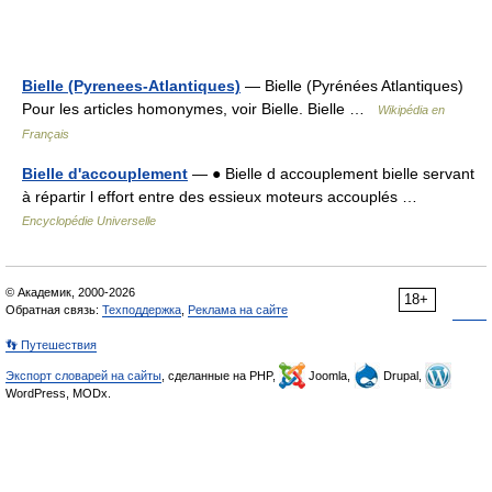
Bielle (Pyrenees-Atlantiques)
— Bielle (Pyrénées Atlantiques)
Pour les articles homonymes, voir Bielle. Bielle …
Wikipédia en
Français
Bielle d'accouplement
— ● Bielle d accouplement bielle servant
à répartir l effort entre des essieux moteurs accouplés …
Encyclopédie Universelle
© Академик, 2000-2026
18+
Обратная связь:
Техподдержка
,
Реклама на сайте
👣 Путешествия
Экспорт словарей на сайты
, сделанные на PHP,
Joomla,
Drupal,
WordPress, MODx.