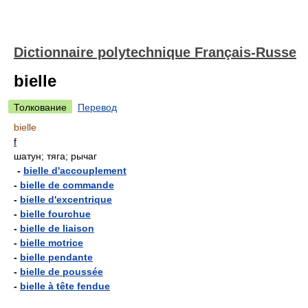
Dictionnaire polytechnique Français-Russe
bielle
Толкование
Перевод
bielle
f
шатун; тяга; рычаг
-
bielle d'accouplement
-
bielle de commande
-
bielle d'excentrique
-
bielle fourchue
-
bielle de liaison
-
bielle motrice
-
bielle pendante
-
bielle de poussée
-
bielle à tête fendue