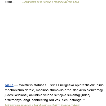
cette… …
Dictionnaire de la Langue Française d'Émile Littré
bielle
— švaistiklis statusas T sritis Energetika apibrėžtis Alkūninio
mechanizmo detalė, mašinos stūmoklio arba slankiklio slenkamąjį
judesį keičianti į alkūninio veleno skriejiko sukamąjį judesį.
atitikmenys: angl. connecting rod vok. Schubstange, f;… …
Aiškinamasis šiluminės ir branduolinės technikos terminų žodynas