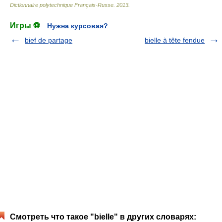
Dictionnaire polytechnique Français-Russe
.
2013
.
Игры ⚽
Нужна курсовая?
bief de partage
bielle à tête fendue
Смотреть что такое "bielle" в других словарях: